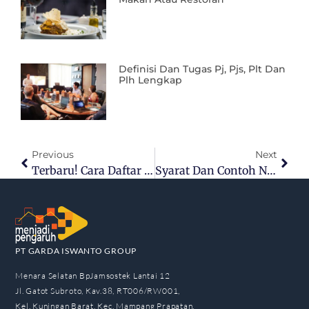
Definisi Dan Tugas Pj, Pjs, Plt Dan
Plh Lengkap
Previous
Next
Terbaru! Cara Daftar AHU PT Perorangan, Harus Punya Akta Notaris?
Syarat Dan Contoh Nama PT Perorangan Yang Unik, Gak Boleh Asal Pilih
PT GARDA ISWANTO GROUP
Menara Selatan BpJamsostek Lantai 12
Jl. Gatot Subroto, Kav.38, RT006/RW001,
Kel. Kuningan Barat, Kec. Mampang Prapatan,