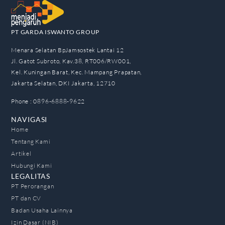
PT GARDA ISWANTO GROUP
Menara Selatan BpJamsostek Lantai 12
Jl. Gatot Subroto, Kav.38, RT006/RW001,
Kel. Kuningan Barat, Kec. Mampang Prapatan,
Jakarta Selatan, DKI Jakarta, 12710
Phone : 0896-6888-9622
NAVIGASI
Home
Tentang Kami
Artikel
Hubungi Kami
LEGALITAS
PT Perorangan
PT dan CV
Badan Usaha Lainnya
Izin Dasar (NIB)