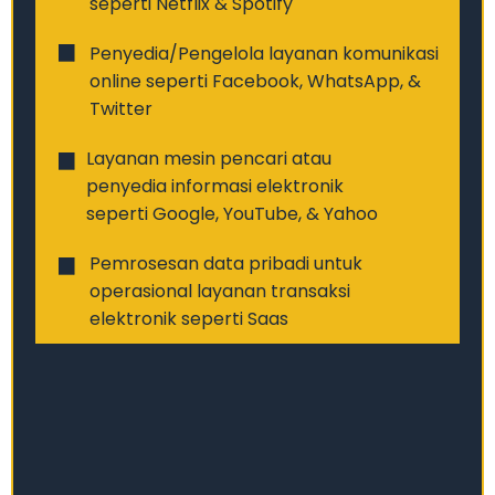
seperti Netflix & Spotify
Penyedia/Pengelola layanan komunikasi
online seperti Facebook, WhatsApp, &
Twitter
Layanan mesin pencari atau
penyedia informasi elektronik
seperti Google, YouTube, & Yahoo
Pemrosesan data pribadi untuk
operasional layanan transaksi
elektronik seperti Saas