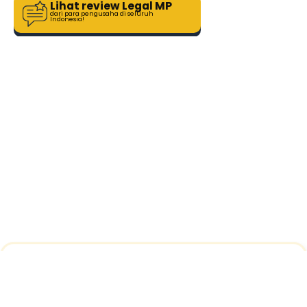
Lihat review Legal MP
dari para pengusaha di seluruh
Indonesia!
Telah Melakukan Konsultasi Hari Ini
Pilih Layanan
20 Menit Yang Lalu
Pendirian Koperasi