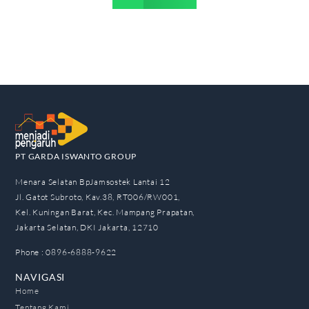
PT GARDA ISWANTO GROUP
Menara Selatan BpJamsostek Lantai 12
Jl. Gatot Subroto, Kav.38, RT006/RW001,
Kel. Kuningan Barat, Kec. Mampang Prapatan,
Jakarta Selatan, DKI Jakarta, 12710
Phone : 0896-6888-9622
NAVIGASI
Home
Tentang Kami