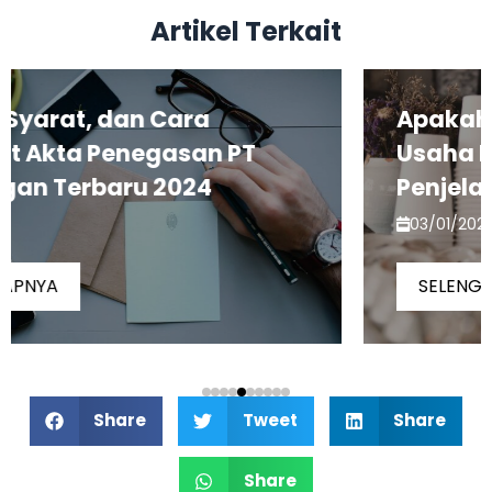
Artikel Terkait​
Apakah CV Termasuk Badan
Usaha Perseorangan? Berikut
Penjelasannya
03/01/2024
SELENGKAPNYA
Share
Tweet
Share
Share