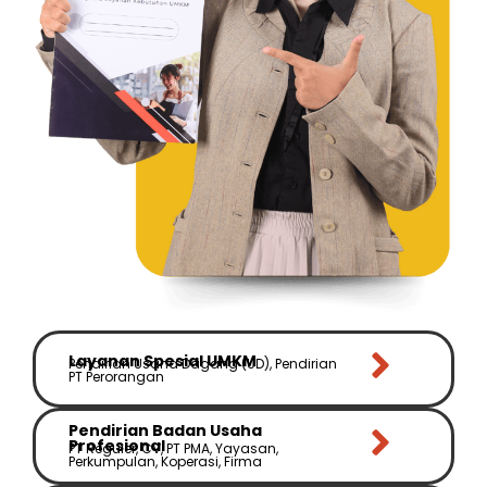
Layanan Spesial UMKM
Pendirian Usaha Dagang (UD), Pendirian
PT Perorangan
Pendirian Badan Usaha
Profesional
PT Reguler, CV, PT PMA, Yayasan,
Perkumpulan, Koperasi, Firma