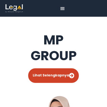
MP
GROUP
Lihat Selengkapnya