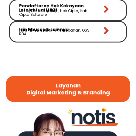
Pendaftaran Hak Kekayaan
Intelektual (HKI)
Merek, Desain Industri, Hak Cipta, Hak
Cipta Software
Izin Khusus & Lainnya
PIRT, TDPSE, SBU, NPWP, Perubahan, OSS-
RBA
Layanan
Digital Marketing & Branding