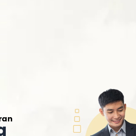
ran
a