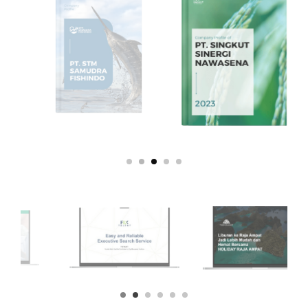
Read
Read
Read
More
More
More
Read
Read
Read
More
More
More