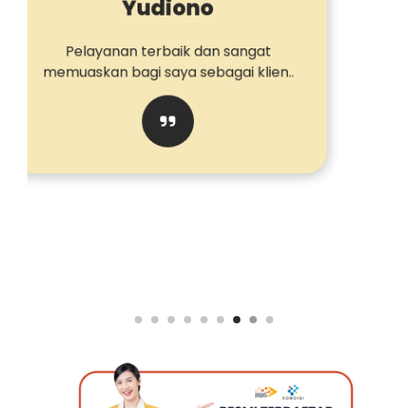
I Nyoman Subagia Asta
Winu, SE
Sangat Bagus, sangat beruntung bisa
ketemu, ini jasa yg paling cepet
merespon. Banyak yang buka jasa
seperti ini dan beriklan, tapi ketika di
WA malah gak jawab,,