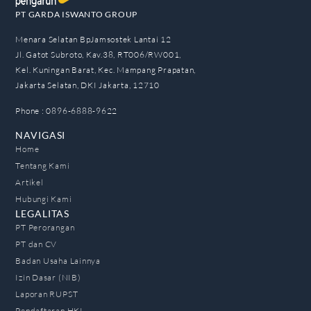
PT GARDA ISWANTO GROUP
Menara Selatan BpJamsostek Lantai 12
Jl. Gatot Subroto, Kav.38, RT006/RW001,
Kel. Kuningan Barat, Kec. Mampang Prapatan,
Jakarta Selatan, DKI Jakarta, 12710
Phone : 0896-6888-9622
NAVIGASI
Home
Tentang Kami
Artikel
Hubungi Kami
LEGALITAS
PT Perorangan
PT dan CV
Badan Usaha Lainnya
Izin Dasar (NIB)
Laporan RUPST
Pendaftaran HKI