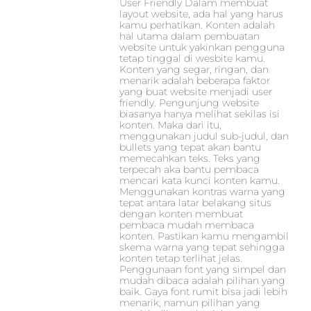
User Friendly Dalam membuat
layout website, ada hal yang harus
kamu perhatikan. Konten adalah
hal utama dalam pembuatan
website untuk yakinkan pengguna
tetap tinggal di wesbite kamu.
Konten yang segar, ringan, dan
menarik adalah beberapa faktor
yang buat website menjadi user
friendly. Pengunjung website
biasanya hanya melihat sekilas isi
konten. Maka dari itu,
menggunakan judul sub-judul, dan
bullets yang tepat akan bantu
memecahkan teks. Teks yang
terpecah aka bantu pembaca
mencari kata kunci konten kamu.
Menggunakan kontras warna yang
tepat antara latar belakang situs
dengan konten membuat
pembaca mudah membaca
konten. Pastikan kamu mengambil
skema warna yang tepat sehingga
konten tetap terlihat jelas.
Penggunaan font yang simpel dan
mudah dibaca adalah pilihan yang
baik. Gaya font rumit bisa jadi lebih
menarik, namun pilihan yang