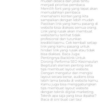
mudah dibaca dan jelas tentu
menjadi prioritas pembaca.
Memilih font yang yang tepat akan
memudahkan pembaca
memahami konten yang kita
sampaikan dengan lebih mudah
Pastikan link yang kamu pasang di
website bisa diakses semua orang.
Link yang rusak akan membuat
websitemu terlihat tidak
profesional dan turunkan
kredibilitasmu. Cek kembali setiap
link yang kamu pasang untuk
hindari link yang rusak atau tidak
bisa diakses. Baca Juga:
Pentingnya Backlink Untuk
Dorong Performa SEO Kesimpulan
Begitulah elemen penting serta
tips membuat layout website.
Dengan mengatur dan mengisi
layout secara benar, audiens bisa
lebih lama berada di website kamu.
Kamu juga bisa menggabungkan
tips membuat layout website
dengan teknik digital marketing.
Teknik apa saja yang bisa dipakai?
Baca di sini buat cari tau!