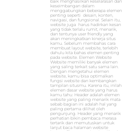
baik menghasilkan keselarasan dan
keseimbangan dalam
menggabungkan beberapa elemen
penting seperti desain, konten,
navigasi, dan fungsional. Selain itu,
website juga harus hadirkan kesan
yang tidak terlalu rumit, menarik,
dan tentunya user friendly yang
akan meningkatkan kinerja situs
kamu. Sebelum membahas cara
membuat layout website, terlebih
dahulu kita bahas elemen penting
pada website. Elemen Website
Website memiliki banyak elemen
yang saling terkait satu sama lain.
Dengan mengetahui elemen
website, kamu bisa optimalkan
fungsi website dan kembangkan
tampilan situsmu. Karena itu, inilah
elemen dasar website yang harus
kamu tahu: Header adalah elemen
website yang paling menarik mata
sebab bagian ini adalah hal yang
paling pertama dilihat oleh
pengunjung. Header yang menarik
perhatian bikin pembaca merasa
tertarik dan memutuskan untuk
lanjut baca halaman website