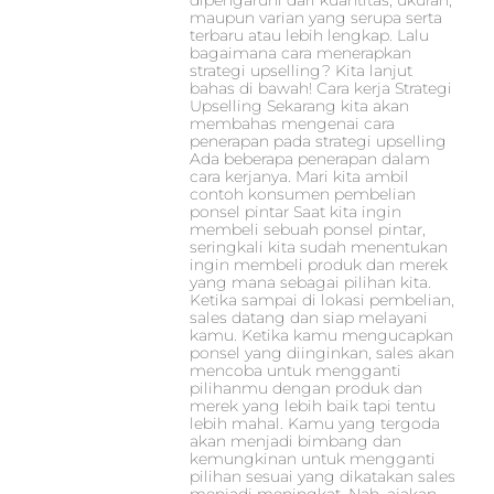
dipengaruhi dari kuantitas, ukuran,
maupun varian yang serupa serta
terbaru atau lebih lengkap. Lalu
bagaimana cara menerapkan
strategi upselling? Kita lanjut
bahas di bawah! Cara kerja Strategi
Upselling Sekarang kita akan
membahas mengenai cara
penerapan pada strategi upselling
Ada beberapa penerapan dalam
cara kerjanya. Mari kita ambil
contoh konsumen pembelian
ponsel pintar Saat kita ingin
membeli sebuah ponsel pintar,
seringkali kita sudah menentukan
ingin membeli produk dan merek
yang mana sebagai pilihan kita.
Ketika sampai di lokasi pembelian,
sales datang dan siap melayani
kamu. Ketika kamu mengucapkan
ponsel yang diinginkan, sales akan
mencoba untuk mengganti
pilihanmu dengan produk dan
merek yang lebih baik tapi tentu
lebih mahal. Kamu yang tergoda
akan menjadi bimbang dan
kemungkinan untuk mengganti
pilihan sesuai yang dikatakan sales