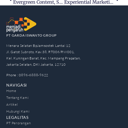
Evergreen Content, Strategi Tingkatkan Traffic Website
Experiential Marketing, Strategi Pemasaran Berdasar Pengalaman
PT GARDA ISWANTO GROUP
Menara Selatan BpJamsostek Lantai 12
Jl. Gatot Subroto, Kav.38, RT006/RW001,
Kel. Kuningan Barat, Kec. Mampang Prapatan,
Jakarta Selatan, DKI Jakarta, 12710
Phone : 0896-6888-9622
NAVIGASI
Home
Tentang Kami
Artikel
Hubungi Kami
LEGALITAS
PT Perorangan