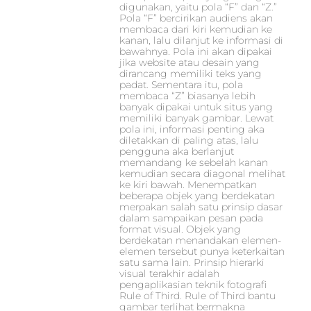
digunakan, yaitu pola “F” dan “Z.”
Pola “F” bercirikan audiens akan
membaca dari kiri kemudian ke
kanan, lalu dilanjut ke informasi di
bawahnya. Pola ini akan dipakai
jika website atau desain yang
dirancang memiliki teks yang
padat. Sementara itu, pola
membaca “Z” biasanya lebih
banyak dipakai untuk situs yang
memiliki banyak gambar. Lewat
pola ini, informasi penting aka
diletakkan di paling atas, lalu
pengguna aka berlanjut
memandang ke sebelah kanan
kemudian secara diagonal melihat
ke kiri bawah. Menempatkan
beberapa objek yang berdekatan
merpakan salah satu prinsip dasar
dalam sampaikan pesan pada
format visual. Objek yang
berdekatan menandakan elemen-
elemen tersebut punya keterkaitan
satu sama lain. Prinsip hierarki
visual terakhir adalah
pengaplikasian teknik fotografi
Rule of Third. Rule of Third bantu
gambar terlihat bermakna