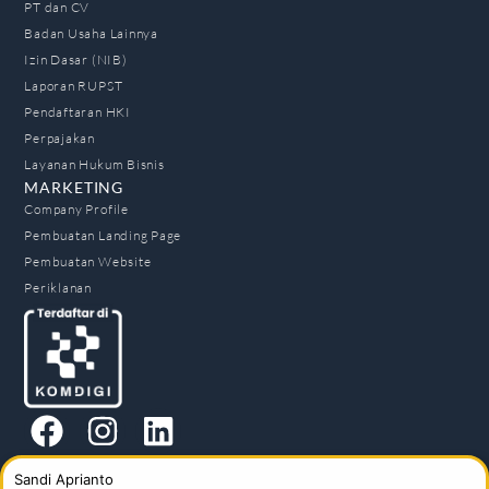
PT dan CV
Badan Usaha Lainnya
Izin Dasar (NIB)
Laporan RUPST
Pendaftaran HKI
Perpajakan
Layanan Hukum Bisnis
MARKETING
Company Profile
Pembuatan Landing Page
Pembuatan Website
Periklanan
Sandi Aprianto