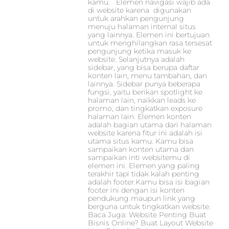
kamu. Elemen navigasi wajib ada
di website karena digunakan
untuk arahkan pengunjung
menuju halaman internal situs
yang lainnya. Elemen ini bertujuan
untuk menghilangkan rasa tersesat
pengunjung ketika masuk ke
website. Selanjutnya adalah
sidebar, yang bisa berupa daftar
konten lain, menu tambahan, dan
lainnya. Sidebar punya beberapa
fungsi, yaitu berikan spotlight ke
halaman lain, naikkan leads ke
promo, dan tingkatkan exposure
halaman lain. Elemen konten
adalah bagian utama dari halaman
website karena fitur ini adalah isi
utama situs kamu. Kamu bisa
sampaikan konten utama dan
sampaikan inti websitemu di
elemen ini. Elemen yang paling
terakhir tapi tidak kalah penting
adalah footer.Kamu bisa isi bagian
footer ini dengan isi konten
pendukung maupun link yang
berguna untuk tingkatkan website.
Baca Juga: Website Penting Buat
Bisnis Online? Buat Layout Website