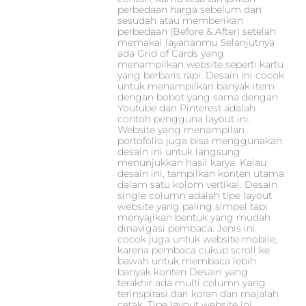
perbedaan harga sebelum dan
sesudah atau memberikan
perbedaan (Before & After) setelah
memakai layananmu Selanjutnya
ada Grid of Cards yang
menampilkan website seperti kartu
yang berbaris rapi. Desain ini cocok
untuk menampilkan banyak item
dengan bobot yang sama dengan
Youtube dan Pinterest adalah
contoh pengguna layout ini.
Website yang menampilan
portofolio juga bisa menggunakan
desain ini untuk langsung
menunjukkan hasil karya. Kalau
desain ini, tampilkan konten utama
dalam satu kolom vertikal. Desain
single column adalah tipe layout
website yang paling simpel tapi
menyajikan bentuk yang mudah
dinavigasi pembaca. Jenis ini
cocok juga untuk website mobile,
karena pembaca cukup scroll ke
bawah untuk membaca lebih
banyak konten Desain yang
terakhir ada multi column yang
terinspirasi dari koran dan majalah
cetak. Tipe layout website ini