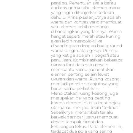
penting. Penentuan skala bantu
audiens untuk tahu elemen mana
yang ingin ditonjolkan terlebih
dahulu. Prinsip selanjutnya adalah
warna dan kontras yang membuat
satu elemen kebih menonjol
dibandingkan yang lainnya. Warna
hangat seperti merah atau kuning
akan lebih mencolok jika
disandingkan dengan background
warna dingin atau gelap. Prinsip
yang ketiga adalah Tipografi atau
penulisan. Kombinasikan beberapa
ukuran font dala satu desain
membantu kamu menentukan
elemen penting selain lewat
ukuran dan warna. Ruang kosong
menjadi prinsip selanjutnya yang
harus kamu perhatikan.
Menciptakan ruang kosong juga
merupakan hal yang penting
karena elemen ini bisa buat objek
utamamu menjadi lebih “terlihat.”
Sebaliknya, menambah terlalu
banyak gambar justru membuat
desain tampak ramai dan
kehilangan fokus. Pada elemen ini,
terdapat dua pola yang sering