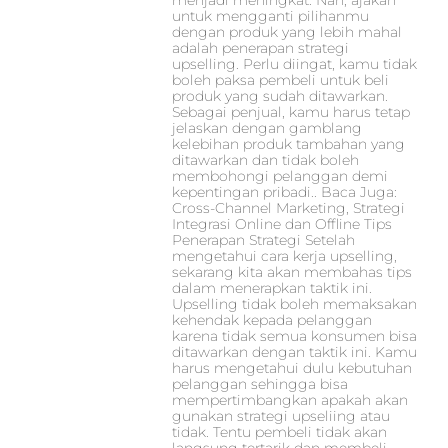
menjadi meningkat. Nah, ajakan
untuk mengganti pilihanmu
dengan produk yang lebih mahal
adalah penerapan strategi
upselling. Perlu diingat, kamu tidak
boleh paksa pembeli untuk beli
produk yang sudah ditawarkan.
Sebagai penjual, kamu harus tetap
jelaskan dengan gamblang
kelebihan produk tambahan yang
ditawarkan dan tidak boleh
membohongi pelanggan demi
kepentingan pribadi.. Baca Juga:
Cross-Channel Marketing, Strategi
Integrasi Online dan Offline Tips
Penerapan Strategi Setelah
mengetahui cara kerja upselling,
sekarang kita akan membahas tips
dalam menerapkan taktik ini.
Upselling tidak boleh memaksakan
kehendak kepada pelanggan
karena tidak semua konsumen bisa
ditawarkan dengan taktik ini. Kamu
harus mengetahui dulu kebutuhan
pelanggan sehingga bisa
mempertimbangkan apakah akan
gunakan strategi upseliing atau
tidak. Tentu pembeli tidak akan