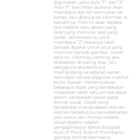
digunakan, yaitu pola “F” dan “Z.”
Pola “F” bercirikan audiens akan
membaca dari kiri kemudian ke
kanan, lalu dilanjut ke informasi di
bawahnya. Pola ini akan dipakai
jika website atau desain yang
dirancang memiliki teks yang
padat. Sementara itu, pola
membaca “Z” biasanya lebih
banyak dipakai untuk situs yang
memiliki banyak gambar. Lewat
pola ini, informasi penting aka
diletakkan di paling atas, lalu
pengguna aka berlanjut
memandang ke sebelah kanan
kemudian secara diagonal melihat
ke kiri bawah. Menempatkan
beberapa objek yang berdekatan
merpakan salah satu prinsip dasar
dalam sampaikan pesan pada
format visual. Objek yang
berdekatan menandakan elemen-
elemen tersebut punya keterkaitan
satu sama lain. Prinsip hierarki
visual terakhir adalah
pengaplikasian teknik fotografi
Rule of Third. Rule of Third bantu
gambar terlihat bermakna