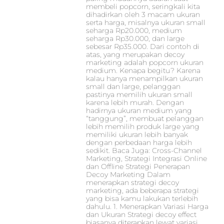
membeli popcorn, seringkali kita
dihadirkan oleh 3 macam ukuran
serta harga, misalnya ukuran small
seharga Rp20.000, medium
seharga Rp30.000, dan large
sebesar Rp35.000. Dari contoh di
atas, yang merupakan decoy
marketing adalah popcorn ukuran
medium. Kenapa begitu? Karena
kalau hanya menampilkan ukuran
small dan large, pelanggan
pastinya memilih ukuran small
karena lebih murah. Dengan
hadirnya ukuran medium yang
“tanggung”, membuat pelanggan
lebih memilih produk large yang
memiliki ukuran lebih banyak
dengan perbedaan harga lebih
sedikit. Baca Juga: Cross-Channel
Marketing, Strategi Integrasi Online
dan Offline Strategi Penerapan
Decoy Marketing Dalam
menerapkan strategi decoy
marketing, ada beberapa strategi
yang bisa kamu lakukan terlebih
dahulu. 1. Menerapkan Variasi Harga
dan Ukuran Strategi decoy effect
biasanya diterapkan lewat variasi