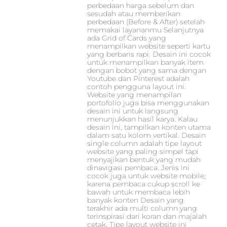
perbedaan harga sebelum dan
sesudah atau memberikan
perbedaan (Before & After) setelah
memakai layananmu Selanjutnya
ada Grid of Cards yang
menampilkan website seperti kartu
yang berbaris rapi. Desain ini cocok
untuk menampilkan banyak item
dengan bobot yang sama dengan
Youtube dan Pinterest adalah
contoh pengguna layout ini.
Website yang menampilan
portofolio juga bisa menggunakan
desain ini untuk langsung
menunjukkan hasil karya. Kalau
desain ini, tampilkan konten utama
dalam satu kolom vertikal. Desain
single column adalah tipe layout
website yang paling simpel tapi
menyajikan bentuk yang mudah
dinavigasi pembaca. Jenis ini
cocok juga untuk website mobile,
karena pembaca cukup scroll ke
bawah untuk membaca lebih
banyak konten Desain yang
terakhir ada multi column yang
terinspirasi dari koran dan majalah
cetak. Tipe layout website ini