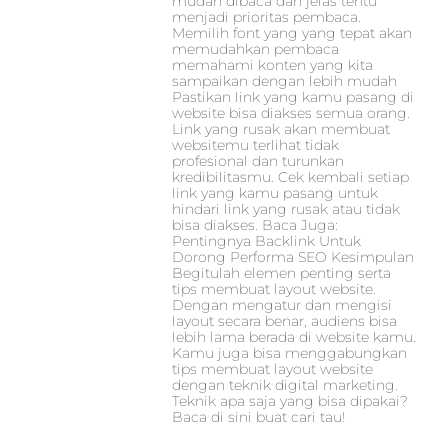
mudah dibaca dan jelas tentu
menjadi prioritas pembaca.
Memilih font yang yang tepat akan
memudahkan pembaca
memahami konten yang kita
sampaikan dengan lebih mudah
Pastikan link yang kamu pasang di
website bisa diakses semua orang.
Link yang rusak akan membuat
websitemu terlihat tidak
profesional dan turunkan
kredibilitasmu. Cek kembali setiap
link yang kamu pasang untuk
hindari link yang rusak atau tidak
bisa diakses. Baca Juga:
Pentingnya Backlink Untuk
Dorong Performa SEO Kesimpulan
Begitulah elemen penting serta
tips membuat layout website.
Dengan mengatur dan mengisi
layout secara benar, audiens bisa
lebih lama berada di website kamu.
Kamu juga bisa menggabungkan
tips membuat layout website
dengan teknik digital marketing.
Teknik apa saja yang bisa dipakai?
Baca di sini buat cari tau!