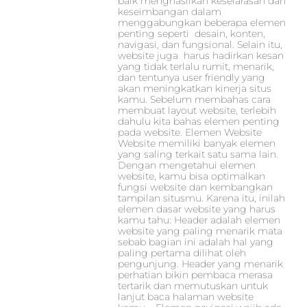
baik menghasilkan keselarasan dan
keseimbangan dalam
menggabungkan beberapa elemen
penting seperti desain, konten,
navigasi, dan fungsional. Selain itu,
website juga harus hadirkan kesan
yang tidak terlalu rumit, menarik,
dan tentunya user friendly yang
akan meningkatkan kinerja situs
kamu. Sebelum membahas cara
membuat layout website, terlebih
dahulu kita bahas elemen penting
pada website. Elemen Website
Website memiliki banyak elemen
yang saling terkait satu sama lain.
Dengan mengetahui elemen
website, kamu bisa optimalkan
fungsi website dan kembangkan
tampilan situsmu. Karena itu, inilah
elemen dasar website yang harus
kamu tahu: Header adalah elemen
website yang paling menarik mata
sebab bagian ini adalah hal yang
paling pertama dilihat oleh
pengunjung. Header yang menarik
perhatian bikin pembaca merasa
tertarik dan memutuskan untuk
lanjut baca halaman website