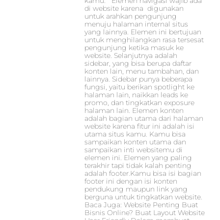
kamu. Elemen navigasi wajib ada
di website karena digunakan
untuk arahkan pengunjung
menuju halaman internal situs
yang lainnya. Elemen ini bertujuan
untuk menghilangkan rasa tersesat
pengunjung ketika masuk ke
website. Selanjutnya adalah
sidebar, yang bisa berupa daftar
konten lain, menu tambahan, dan
lainnya. Sidebar punya beberapa
fungsi, yaitu berikan spotlight ke
halaman lain, naikkan leads ke
promo, dan tingkatkan exposure
halaman lain. Elemen konten
adalah bagian utama dari halaman
website karena fitur ini adalah isi
utama situs kamu. Kamu bisa
sampaikan konten utama dan
sampaikan inti websitemu di
elemen ini. Elemen yang paling
terakhir tapi tidak kalah penting
adalah footer.Kamu bisa isi bagian
footer ini dengan isi konten
pendukung maupun link yang
berguna untuk tingkatkan website.
Baca Juga: Website Penting Buat
Bisnis Online? Buat Layout Website