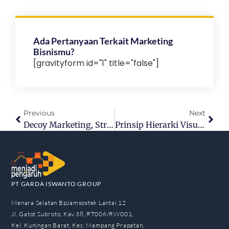
Ada Pertanyaan Terkait Marketing
Bisnismu?
[gravityform id="1" title="false"]
Previous
Next
Decoy Marketing, Strategi Umpan Pengaruhi Persepsi
Prinsip Hierarki Visual Biar Landing Page Lebih Menarik
PT GARDA ISWANTO GROUP
Menara Selatan BpJamsostek Lantai 12
Jl. Gatot Subroto, Kav.38, RT006/RW001,
Kel. Kuningan Barat, Kec. Mampang Prapatan,