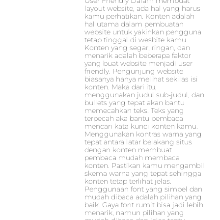
User Friendly Dalam membuat
layout website, ada hal yang harus
kamu perhatikan. Konten adalah
hal utama dalam pembuatan
website untuk yakinkan pengguna
tetap tinggal di wesbite kamu.
Konten yang segar, ringan, dan
menarik adalah beberapa faktor
yang buat website menjadi user
friendly. Pengunjung website
biasanya hanya melihat sekilas isi
konten. Maka dari itu,
menggunakan judul sub-judul, dan
bullets yang tepat akan bantu
memecahkan teks. Teks yang
terpecah aka bantu pembaca
mencari kata kunci konten kamu.
Menggunakan kontras warna yang
tepat antara latar belakang situs
dengan konten membuat
pembaca mudah membaca
konten. Pastikan kamu mengambil
skema warna yang tepat sehingga
konten tetap terlihat jelas.
Penggunaan font yang simpel dan
mudah dibaca adalah pilihan yang
baik. Gaya font rumit bisa jadi lebih
menarik, namun pilihan yang