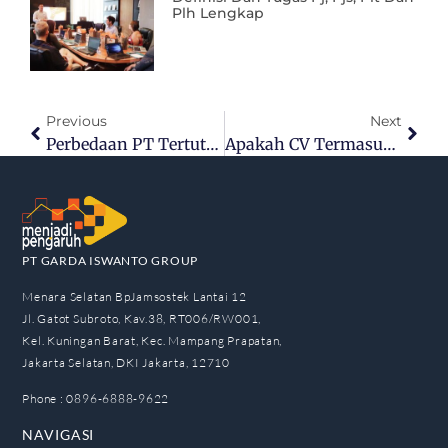
Plh Lengkap
Previous
Next
Perbedaan PT Tertutup Vs Terbuka: Pengertian, Jenis, Dan Contohnya
Apakah CV Termasuk Badan Usaha Perseorangan? Berikut Penjelasannya
PT GARDA ISWANTO GROUP
Menara Selatan BpJamsostek Lantai 12
Jl. Gatot Subroto, Kav.38, RT006/RW001,
Kel. Kuningan Barat, Kec. Mampang Prapatan,
Jakarta Selatan, DKI Jakarta, 12710
Phone : 0896-6888-9622
NAVIGASI