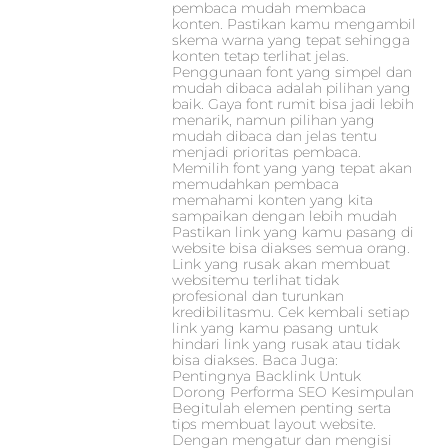
pembaca mudah membaca
konten. Pastikan kamu mengambil
skema warna yang tepat sehingga
konten tetap terlihat jelas.
Penggunaan font yang simpel dan
mudah dibaca adalah pilihan yang
baik. Gaya font rumit bisa jadi lebih
menarik, namun pilihan yang
mudah dibaca dan jelas tentu
menjadi prioritas pembaca.
Memilih font yang yang tepat akan
memudahkan pembaca
memahami konten yang kita
sampaikan dengan lebih mudah
Pastikan link yang kamu pasang di
website bisa diakses semua orang.
Link yang rusak akan membuat
websitemu terlihat tidak
profesional dan turunkan
kredibilitasmu. Cek kembali setiap
link yang kamu pasang untuk
hindari link yang rusak atau tidak
bisa diakses. Baca Juga:
Pentingnya Backlink Untuk
Dorong Performa SEO Kesimpulan
Begitulah elemen penting serta
tips membuat layout website.
Dengan mengatur dan mengisi