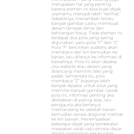
merupakan hal yang penting
karena elemen ini bisa buat objek
utamamu menjadi lebih “terlihat.”
Sebaliknya, menambah terlalu
banyak gambar justru membuat
desain tampak ramai dan
kehilangan fokus. Pada elemen ini,
terdapat dua pola yang sering
digunakan, yaitu pola “F” dan “Z.”
Pola “F” bercirikan audiens akan
membaca dari kiri kemudian ke
kanan, lalu dilanjut ke informasi di
bawahnya. Pola ini akan dipakai
jika website atau desain yang
dirancang memiliki teks yang
padat. Sementara itu, pola
membaca “Z” biasanya lebih
banyak dipakai untuk situs yang
memiliki banyak gambar. Lewat
pola ini, informasi penting aka
diletakkan di paling atas, lalu
pengguna aka berlanjut
memandang ke sebelah kanan
kemudian secara diagonal melihat
ke kiri bawah. Menempatkan
beberapa objek yang berdekatan
merpakan salah satu prinsip dasar
dalam sampaikan pesan pada