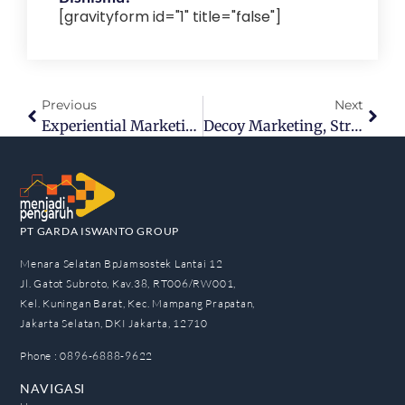
[gravityform id="1" title="false"]
Previous
Next
Experiential Marketing, Strategi Pemasaran Berdasar Pengalaman
Decoy Marketing, Strategi Umpan Pengaruhi Persepsi
PT GARDA ISWANTO GROUP
Menara Selatan BpJamsostek Lantai 12
Jl. Gatot Subroto, Kav.38, RT006/RW001,
Kel. Kuningan Barat, Kec. Mampang Prapatan,
Jakarta Selatan, DKI Jakarta, 12710
Phone : 0896-6888-9622
NAVIGASI