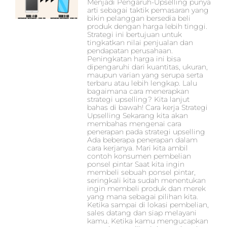
Menjadi Pengaruh-Upselling punya
arti sebagai taktik pemasaran yang
bikin pelanggan bersedia beli
produk dengan harga lebih tinggi.
Strategi ini bertujuan untuk
tingkatkan nilai penjualan dan
pendapatan perusahaan.
Peningkatan harga ini bisa
dipengaruhi dari kuantitas, ukuran,
maupun varian yang serupa serta
terbaru atau lebih lengkap. Lalu
bagaimana cara menerapkan
strategi upselling? Kita lanjut
bahas di bawah! Cara kerja Strategi
Upselling Sekarang kita akan
membahas mengenai cara
penerapan pada strategi upselling
Ada beberapa penerapan dalam
cara kerjanya. Mari kita ambil
contoh konsumen pembelian
ponsel pintar Saat kita ingin
membeli sebuah ponsel pintar,
seringkali kita sudah menentukan
ingin membeli produk dan merek
yang mana sebagai pilihan kita.
Ketika sampai di lokasi pembelian,
sales datang dan siap melayani
kamu. Ketika kamu mengucapkan