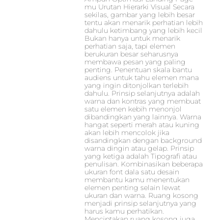
mu Urutan Hierarki Visual Secara
sekilas, gambar yang lebih besar
tentu akan menarik perhatian lebih
dahulu ketimbang yang lebih kecil
Bukan hanya untuk menarik
perhatian saja, tapi elemen
berukuran besar seharusnya
membawa pesan yang paling
penting. Penentuan skala bantu
audiens untuk tahu elemen mana
yang ingin ditonjolkan terlebih
dahulu. Prinsip selanjutnya adalah
warna dan kontras yang membuat
satu elemen kebih menonjol
dibandingkan yang lainnya. Warna
hangat seperti merah atau kuning
akan lebih mencolok jika
disandingkan dengan background
warna dingin atau gelap. Prinsip
yang ketiga adalah Tipografi atau
penulisan. Kombinasikan beberapa
ukuran font dala satu desain
membantu kamu menentukan
elemen penting selain lewat
ukuran dan warna. Ruang kosong
menjadi prinsip selanjutnya yang
harus kamu perhatikan.
Menciptakan ruang kosong juga