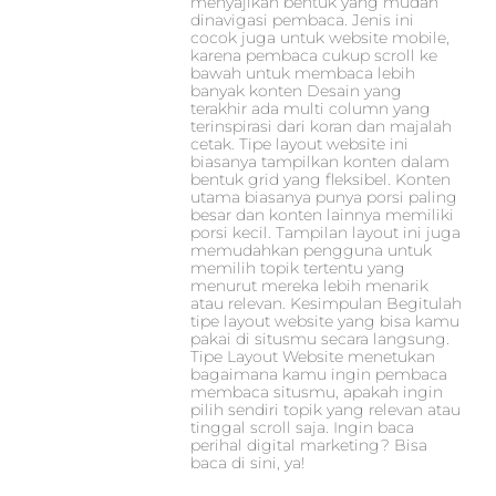
menyajikan bentuk yang mudah
dinavigasi pembaca. Jenis ini
cocok juga untuk website mobile,
karena pembaca cukup scroll ke
bawah untuk membaca lebih
banyak konten Desain yang
terakhir ada multi column yang
terinspirasi dari koran dan majalah
cetak. Tipe layout website ini
biasanya tampilkan konten dalam
bentuk grid yang fleksibel. Konten
utama biasanya punya porsi paling
besar dan konten lainnya memiliki
porsi kecil. Tampilan layout ini juga
memudahkan pengguna untuk
memilih topik tertentu yang
menurut mereka lebih menarik
atau relevan. Kesimpulan Begitulah
tipe layout website yang bisa kamu
pakai di situsmu secara langsung.
Tipe Layout Website menetukan
bagaimana kamu ingin pembaca
membaca situsmu, apakah ingin
pilih sendiri topik yang relevan atau
tinggal scroll saja. Ingin baca
perihal digital marketing? Bisa
baca di sini, ya!