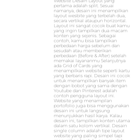
Website Desain Layout yang
pertama adalah split. Sesuai
namanya, desain ini menampilkan
layout wesbite yang terbelah dua,
secara vertikal ataupun horizontal.
Layout ini sangat cocok buat kamu
yang ingin tampilkan dua macam
konten yang sejenis. Sebagai
contoh, kamu bisa tampilkan
perbedaan harga sebelum dan
sesudah atau memberikan
perbedaan (Before & After) setelah
memakai layananmu Selanjutnya
ada Grid of Cards yang
menampilkan website seperti kartu
yang berbaris rapi. Desain ini cocok
untuk menampilkan banyak item
dengan bobot yang sama dengan
Youtube dan Pinterest adalah
contoh pengguna layout ini.
Website yang menampilan
portofolio juga bisa menggunakan
desain ini untuk langsung
menunjukkan hasil karya. Kalau
desain ini, tampilkan konten utama
dalam satu kolom vertikal. Desain
single column adalah tipe layout
website yang paling simpel tapi