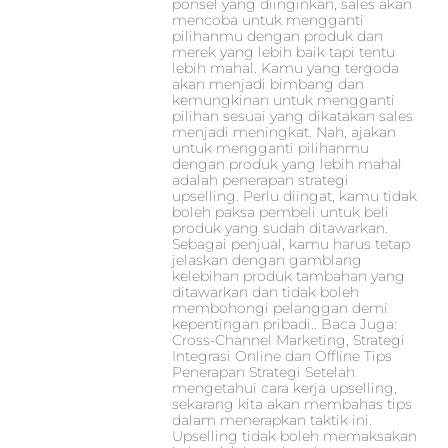
ponsel yang diinginkan, sales akan
mencoba untuk mengganti
pilihanmu dengan produk dan
merek yang lebih baik tapi tentu
lebih mahal. Kamu yang tergoda
akan menjadi bimbang dan
kemungkinan untuk mengganti
pilihan sesuai yang dikatakan sales
menjadi meningkat. Nah, ajakan
untuk mengganti pilihanmu
dengan produk yang lebih mahal
adalah penerapan strategi
upselling. Perlu diingat, kamu tidak
boleh paksa pembeli untuk beli
produk yang sudah ditawarkan.
Sebagai penjual, kamu harus tetap
jelaskan dengan gamblang
kelebihan produk tambahan yang
ditawarkan dan tidak boleh
membohongi pelanggan demi
kepentingan pribadi.. Baca Juga:
Cross-Channel Marketing, Strategi
Integrasi Online dan Offline Tips
Penerapan Strategi Setelah
mengetahui cara kerja upselling,
sekarang kita akan membahas tips
dalam menerapkan taktik ini.
Upselling tidak boleh memaksakan