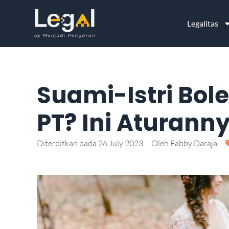
Legalitas
Suami-Istri Bole
PT? Ini Aturann
Diterbitkan pada
26 July 2023
Oleh
Fabby Daraja