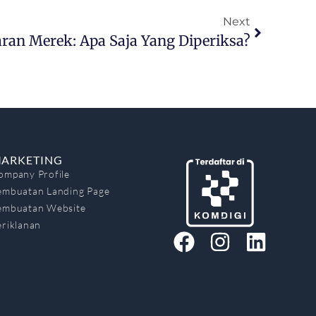
Next
ran Merek: Apa Saja Yang Diperiksa?
ARKETING
ompany Profile
embuatan Landing Page
embuatan Website
eriklanan