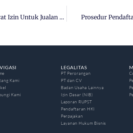
Cara Cepat Mendapatkan SIU-P4: Surat Izin Untuk Jualan Properti
Prosedur Pendafta
VIGASI
LEGALITAS
M
me
PT Perorangan
C
tang Kami
PT dan CV
P
ikel
Badan Usaha Lainnya
P
ungi Kami
Izin Dasar (NIB)
P
Laporan RUPST
Pendaftaran HKI
Perpajakan
Layanan Hukum Bisnis