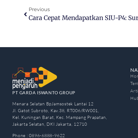
Previous
NA
Ho
Ten
Art
PT GARDA ISWANTO GROUP
Hub
Menara Selatan BpJamsostek Lantai 12
Jl. Gatot Subroto, Kav.38, RT006/RW001,
Kel. Kuningan Barat, Kec. Mampang Prapatan,
Jakarta Selatan, DKI Jakarta, 12710
Phone : 0896-6888-9622