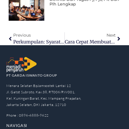
Plh Lengkap
Previous
Next
Perkumpulan: Syarat Dan Prosedur Pendirian
Cara Cepat Membuat NIB Dan Pentingnya Buat Bisnis Kamu
PT GARDA ISWANTO GROUP
Menara Selatan BpJamsostek Lantai 12
Jl. Gatot Subroto, Kav.38, RT006/RW001,
Kel. Kuningan Barat, Kec. Mampang Prapatan,
Jakarta Selatan, DKI Jakarta, 12710
Phone : 0896-6888-9622
NAVIGASI