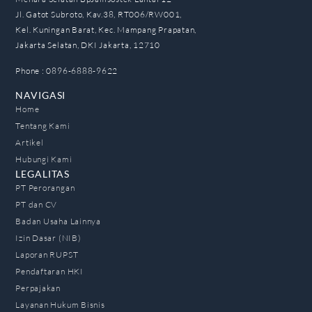
Jl. Gatot Subroto, Kav.38, RT006/RW001,
Kel. Kuningan Barat, Kec. Mampang Prapatan,
Jakarta Selatan, DKI Jakarta, 12710
Phone : 0896-6888-9622
NAVIGASI
Home
Tentang Kami
Artikel
Hubungi Kami
LEGALITAS
PT Perorangan
PT dan CV
Badan Usaha Lainnya
Izin Dasar (NIB)
Laporan RUPST
Pendaftaran HKI
Perpajakan
Layanan Hukum Bisnis