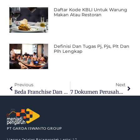
Daftar Kode KBLI Untuk Warung
Makan Atau Restoran
Definisi Dan Tugas Pj, Pjs, Plt Dan
Plh Lengkap
Previous
Next
Beda Franchise Dan Kemitraan, UMKM Jangan Sampai Salah
7 Dokumen Perusahaan Yang Wajib Dimilliki Agar Omset Naik
PT GARDA ISWANTO GROUP
Menara Selatan BpJamsostek Lantai 12