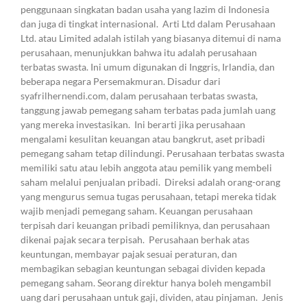
penggunaan singkatan badan usaha yang lazim di Indonesia
dan juga di tingkat internasional. Arti Ltd dalam Perusahaan
Ltd. atau Limited adalah istilah yang biasanya ditemui di nama
perusahaan, menunjukkan bahwa itu adalah perusahaan
terbatas swasta. Ini umum digunakan di Inggris, Irlandia, dan
beberapa negara Persemakmuran. Disadur dari
syafrilhernendi.com, dalam perusahaan terbatas swasta,
tanggung jawab pemegang saham terbatas pada jumlah uang
yang mereka investasikan. Ini berarti jika perusahaan
mengalami kesulitan keuangan atau bangkrut, aset pribadi
pemegang saham tetap dilindungi. Perusahaan terbatas swasta
memiliki satu atau lebih anggota atau pemilik yang membeli
saham melalui penjualan pribadi. Direksi adalah orang-orang
yang mengurus semua tugas perusahaan, tetapi mereka tidak
wajib menjadi pemegang saham. Keuangan perusahaan
terpisah dari keuangan pribadi pemiliknya, dan perusahaan
dikenai pajak secara terpisah. Perusahaan berhak atas
keuntungan, membayar pajak sesuai peraturan, dan
membagikan sebagian keuntungan sebagai dividen kepada
pemegang saham. Seorang direktur hanya boleh mengambil
uang dari perusahaan untuk gaji, dividen, atau pinjaman. Jenis