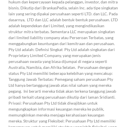
hukum dan kepercayaan kepada pelanggan, investor, dan mitra
bisnis. Dikutip dari BrankasPedia, selain Inc. ada tipe singkatan
lain yang sering dipakai perusahaan seperti LTD. dan LLC. Pada
dasarnya, LTD dan LLC adalah bentuk-bentuk perusahaan. LTD
adalah kependekan dari Limited, yang mengindikasikan
struktur mitra terbatas. Sementara LLC merupakan singkatan
dari limited liability company atau Perseroan Terbatas, yang
menggabungkan keuntungan dari kemitraan dan perusahaan.
Pty Ltd adalah: Definisi Singkat Pty Ltd adalah singkatan dari
Proprietary Limited Company, yang merupakan jenis
perusahaan swasta yang biasa dijumpai di negara seperti
Australia, Namibia, dan Afrika Selatan. Perusahaan dengan
status Pty Ltd memiliki beberapa kelebihan yang mencakup:
Tanggung Jawab Terbatas: Pemegang saham perusahaan Pty
Ltd hanya bertanggung jawab atas nilai saham yang mereka
pegang. Ini berarti mereka tidak akan terkena tanggung jawab
pribadi terkait utang perusahaan dikutip dari laman Sridianti.
Privasi: Perusahaan Pty Ltd tidak diwajibkan untuk
mengungkapkan informasi keuangan mereka ke publik,
memungkinkan mereka menjaga kerahasiaan keuangan
mereka. Struktur yang Fleksibel: Perusahaan Pty Ltd memiliki
kemampuan untuk memiliki struktur yang lebih fleksibel, yang