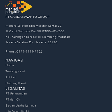
PT GARDA ISWANTO GROUP
Menara Selatan BpJamsostek Lantai 12
Jl. Gatot Subroto, Kav.38, RT006/RW001,
Kel. Kuningan Barat, Kec. Mampang Prapatan,
Jakarta Selatan, DKI Jakarta, 12710
Phone : 0896-6888-9622
NAVIGASI
Home
Tentang Kami
Artikel
Hubungi Kami
LEGALITAS
PT Perorangan
PT dan CV
Badan Usaha Lainnya
Izin Dasar (NIB)