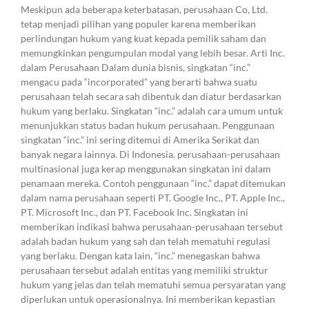
Meskipun ada beberapa keterbatasan, perusahaan Co, Ltd.
tetap menjadi pilihan yang populer karena memberikan
perlindungan hukum yang kuat kepada pemilik saham dan
memungkinkan pengumpulan modal yang lebih besar. Arti Inc.
dalam Perusahaan Dalam dunia bisnis, singkatan “inc.”
mengacu pada “incorporated” yang berarti bahwa suatu
perusahaan telah secara sah dibentuk dan diatur berdasarkan
hukum yang berlaku. Singkatan “inc.” adalah cara umum untuk
menunjukkan status badan hukum perusahaan. Penggunaan
singkatan “inc.” ini sering ditemui di Amerika Serikat dan
banyak negara lainnya. Di Indonesia, perusahaan-perusahaan
multinasional juga kerap menggunakan singkatan ini dalam
penamaan mereka. Contoh penggunaan “inc.” dapat ditemukan
dalam nama perusahaan seperti PT. Google Inc., PT. Apple Inc.,
PT. Microsoft Inc., dan PT. Facebook Inc. Singkatan ini
memberikan indikasi bahwa perusahaan-perusahaan tersebut
adalah badan hukum yang sah dan telah mematuhi regulasi
yang berlaku. Dengan kata lain, “inc.” menegaskan bahwa
perusahaan tersebut adalah entitas yang memiliki struktur
hukum yang jelas dan telah mematuhi semua persyaratan yang
diperlukan untuk operasionalnya. Ini memberikan kepastian