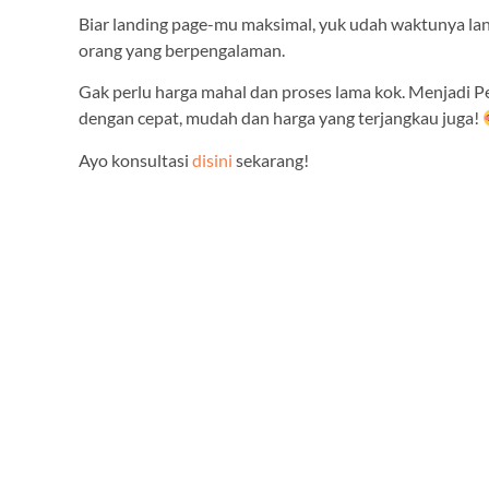
Biar landing page-mu maksimal, yuk udah waktunya lan
orang yang berpengalaman.
Gak perlu harga mahal dan proses lama kok. Menjadi 
dengan cepat, mudah dan harga yang terjangkau juga!
Ayo konsultasi
disini
sekarang!