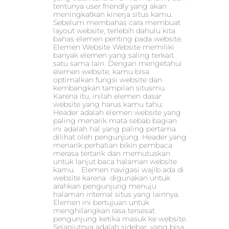
tentunya user friendly yang akan
meningkatkan kinerja situs kamu.
Sebelum membahas cara membuat
layout website, terlebih dahulu kita
bahas elemen penting pada website.
Elemen Website Website memiliki
banyak elemen yang saling terkait
satu sama lain. Dengan mengetahui
elemen website, kamu bisa
optimalkan fungsi website dan
kembangkan tampilan situsmu.
Karena itu, inilah elemen dasar
website yang harus kamu tahu:
Header adalah elemen website yang
paling menarik mata sebab bagian
ini adalah hal yang paling pertama
dilihat oleh pengunjung. Header yang
menarik perhatian bikin pembaca
merasa tertarik dan memutuskan
untuk lanjut baca halaman website
kamu. Elemen navigasi wajib ada di
website karena digunakan untuk
arahkan pengunjung menuju
halaman internal situs yang lainnya.
Elemen ini bertujuan untuk
menghilangkan rasa tersesat
pengunjung ketika masuk ke website.
Selanjutnya adalah sidebar, yang bisa