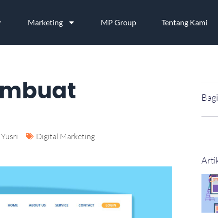
Marketing
MP Group
Tentang Kami
embuat
Bagi
 Yusri
Digital Marketing
Arti