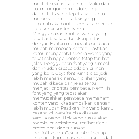
melihat sekilas isi konten. Maka dari
itu, menggunakan judul sub-judul,
dan bullets yang tepat akan bantu
memecahkan teks. Teks yang
terpecah aka bantu pembaca mencari
kata kunci konten kamu.
Menggunakan kontras warna yang
tepat antara latar belakang situs
dengan konten membuat pembaca
mudah membaca konten. Pastikan
kamu mengambil skema warna yang
tepat sehingga konten tetap terlihat
jelas. Penggunaan font yang simpel
dan mudah dibaca adalah pilihan
yang baik. Gaya font rumit bisa jadi
lebih menarik, namun pilihan yang
mudah dibaca dan jelas tentu
menjadi prioritas pembaca. Memilih
font yang yang tepat akan
memudahkan pembaca memahami
konten yang kita sampaikan dengan
lebih mudah Pastikan link yang kamu
pasang di website bisa diakses
semua orang. Link yang rusak akan
membuat websitemu terlihat tidak
profesional dan turunkan
kredibilitasmu. Cek kembali setiap
link yang kamu pasang untuk hindari