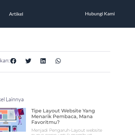
Hubungi Kami
Artikel
kan:
kel Lainnya
Tipe Layout Website Yang
Menarik Pembaca, Mana
Favoritmu?
Menjadi Pengaruh-Layout website