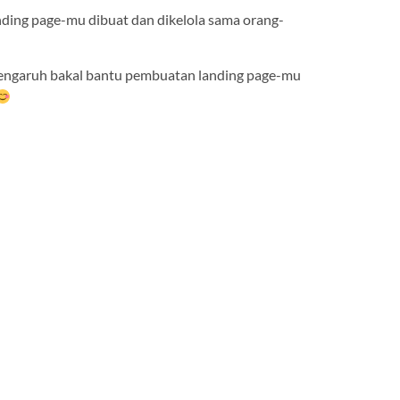
ding page-mu dibuat dan dikelola sama orang-
Pengaruh bakal bantu pembuatan landing page-mu