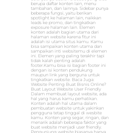
berupa daftar konten lain, menu
tambahan, dan lainnya. Sidebar punya
beberapa fungsi, yaitu berikan
spotlight ke halaman lain, naikkan
leads ke promo, dan tingkatkan
exposure halaman lain. Elemen
konten adalah bagian utama dari
halaman website karena fitur ini
adalah isi utama situs kamu. Kamu
bisa sampaikan konten utama dan
sampaikan inti websitemu di elemen
ini. Elemen yang paling terakhir tapi
tidak kalah penting adalah
footer.Kamu bisa isi bagian footer ini
dengan isi konten pendukung
maupun link yang berguna untuk
tingkatkan website. Baca Juga:
Website Penting Buat Bisnis Online?
Buat Layout Website User Friendly
Dalam membuat layout website, ada
hal yang harus kamu perhatikan.
Konten adalah hal utama dalam
pembuatan website untuk yakinkan
pengguna tetap tinggal di wesbite
kamu. Konten yang segar, ringan, dan
menarik adalah beberapa faktor yang
buat website menjadi user friendly.
Pengunjung website biasanya hanya