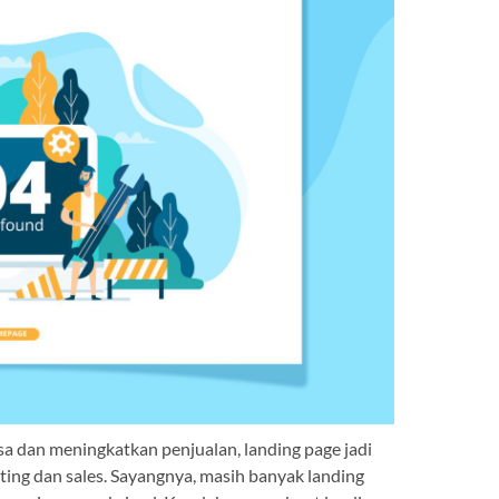
a dan meningkatkan penjualan, landing page jadi
ing dan sales. Sayangnya, masih banyak landing