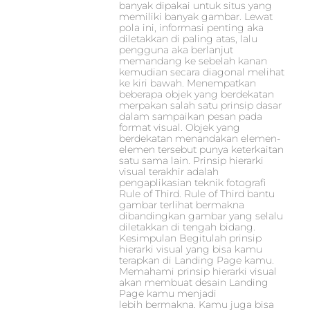
banyak dipakai untuk situs yang
memiliki banyak gambar. Lewat
pola ini, informasi penting aka
diletakkan di paling atas, lalu
pengguna aka berlanjut
memandang ke sebelah kanan
kemudian secara diagonal melihat
ke kiri bawah. Menempatkan
beberapa objek yang berdekatan
merpakan salah satu prinsip dasar
dalam sampaikan pesan pada
format visual. Objek yang
berdekatan menandakan elemen-
elemen tersebut punya keterkaitan
satu sama lain. Prinsip hierarki
visual terakhir adalah
pengaplikasian teknik fotografi
Rule of Third. Rule of Third bantu
gambar terlihat bermakna
dibandingkan gambar yang selalu
diletakkan di tengah bidang.
Kesimpulan Begitulah prinsip
hierarki visual yang bisa kamu
terapkan di Landing Page kamu.
Memahami prinsip hierarki visual
akan membuat desain Landing
Page kamu menjadi
lebih bermakna. Kamu juga bisa