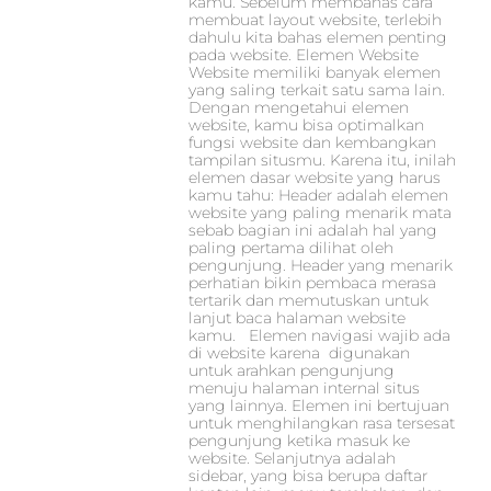
kamu. Sebelum membahas cara
membuat layout website, terlebih
dahulu kita bahas elemen penting
pada website. Elemen Website
Website memiliki banyak elemen
yang saling terkait satu sama lain.
Dengan mengetahui elemen
website, kamu bisa optimalkan
fungsi website dan kembangkan
tampilan situsmu. Karena itu, inilah
elemen dasar website yang harus
kamu tahu: Header adalah elemen
website yang paling menarik mata
sebab bagian ini adalah hal yang
paling pertama dilihat oleh
pengunjung. Header yang menarik
perhatian bikin pembaca merasa
tertarik dan memutuskan untuk
lanjut baca halaman website
kamu. Elemen navigasi wajib ada
di website karena digunakan
untuk arahkan pengunjung
menuju halaman internal situs
yang lainnya. Elemen ini bertujuan
untuk menghilangkan rasa tersesat
pengunjung ketika masuk ke
website. Selanjutnya adalah
sidebar, yang bisa berupa daftar