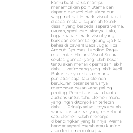
kamu buat harus mampu
menampilkan poin utama dan
dapat dipahami oleh siapa pun
yang melihat. Hierarki visual dapat
dicapai melalui sejumlah teknik
desain yang berbeda, seperti warna,
ukuran, spasi, dan lainnya. Lalu,
bagaimana hierarki visual yang
baik dan benar? Langsung aja kita
bahas di bawah! Baca Juga: Tips
Ampuh Optimasi Landing Page-
mu Urutan Hierarki Visual Secara
sekilas, gambar yang lebih besar
tentu akan menarik perhatian lebih
dahulu ketimbang yang lebih kecil
Bukan hanya untuk menarik
perhatian saja, tapi elemen
berukuran besar seharusnya
membawa pesan yang paling
penting. Penentuan skala bantu
audiens untuk tahu elemen mana
yang ingin ditonjolkan terlebih
dahulu. Prinsip selanjutnya adalah
warna dan kontras yang membuat
satu elemen kebih menonjol
dibandingkan yang lainnya. Warna
hangat seperti merah atau kuning
akan lebih mencolok jika