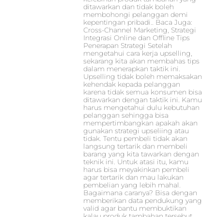
ditawarkan dan tidak boleh
membohongi pelanggan demi
kepentingan pribadi.. Baca Juga:
Cross-Channel Marketing, Strategi
Integrasi Online dan Offline Tips
Penerapan Strategi Setelah
mengetahui cara kerja upselling,
sekarang kita akan membahas tips
dalam menerapkan taktik ini.
Upselling tidak boleh memaksakan
kehendak kepada pelanggan
karena tidak semua konsumen bisa
ditawarkan dengan taktik ini. Kamu
harus mengetahui dulu kebutuhan
pelanggan sehingga bisa
mempertimbangkan apakah akan
gunakan strategi upseliing atau
tidak. Tentu pembeli tidak akan
langsung tertarik dan membeli
barang yang kita tawarkan dengan
teknik ini. Untuk atasi itu, kamu
harus bisa meyakinkan pembeli
agar tertarik dan mau lakukan
pembelian yang lebih mahal.
Bagaimana caranya? Bisa dengan
memberikan data pendukung yang
valid agar bantu membuktikan
kalau produk tambahan tersebut