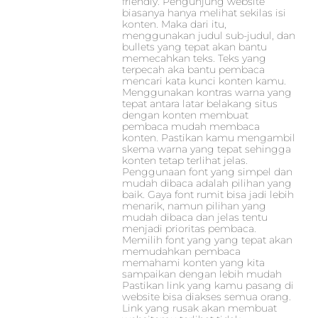
friendly. Pengunjung website
biasanya hanya melihat sekilas isi
konten. Maka dari itu,
menggunakan judul sub-judul, dan
bullets yang tepat akan bantu
memecahkan teks. Teks yang
terpecah aka bantu pembaca
mencari kata kunci konten kamu.
Menggunakan kontras warna yang
tepat antara latar belakang situs
dengan konten membuat
pembaca mudah membaca
konten. Pastikan kamu mengambil
skema warna yang tepat sehingga
konten tetap terlihat jelas.
Penggunaan font yang simpel dan
mudah dibaca adalah pilihan yang
baik. Gaya font rumit bisa jadi lebih
menarik, namun pilihan yang
mudah dibaca dan jelas tentu
menjadi prioritas pembaca.
Memilih font yang yang tepat akan
memudahkan pembaca
memahami konten yang kita
sampaikan dengan lebih mudah
Pastikan link yang kamu pasang di
website bisa diakses semua orang.
Link yang rusak akan membuat