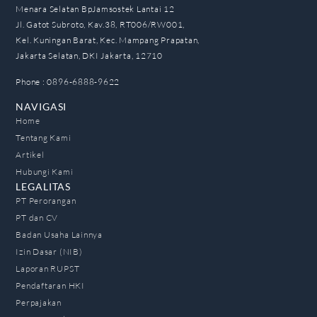
Menara Selatan BpJamsostek Lantai 12
Jl. Gatot Subroto, Kav.38, RT006/RW001,
Kel. Kuningan Barat, Kec. Mampang Prapatan,
Jakarta Selatan, DKI Jakarta, 12710
Phone : 0896-6888-9622
NAVIGASI
Home
Tentang Kami
Artikel
Hubungi Kami
LEGALITAS
PT Perorangan
PT dan CV
Badan Usaha Lainnya
Izin Dasar (NIB)
Laporan RUPST
Pendaftaran HKI
Perpajakan