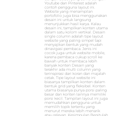
Youtube dan Pinterest adalah
contoh pengguna layout ini.
Website yang menampilan
portofolio juga bisa menggunakan
desain ini untuk langsung
menunjukkan hasil karya. Kalau
desain ini, tampilkan konten utama
dalam satu kolom vertikal. Desain
single column adalah tipe layout
website yang paling simpel tapi
menyajikan bentuk yang mudah
dinavigasi pembaca. Jenis ini
cocok juga untuk website mobile,
karena pembaca cukup scroll ke
bawah untuk membaca lebih
banyak konten Desain yang
terakhir ada multi column yang
terinspirasi dari koran dan majalah
cetak. Tipe layout website ini
biasanya tampilkan konten dalam
bentuk grid yang fleksibel. Konten
utama biasanya punya porsi paling
besar dan konten lainnya memiliki
porsi kecil. Tampilan layout ini juga
memudahkan pengguna untuk
memilih topik tertentu yang
menurut mereka lebih menarik
atau relevan. Kesimpulan Begitulah