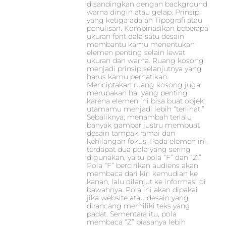
disandingkan dengan background
warna dingin atau gelap. Prinsip
yang ketiga adalah Tipografi atau
penulisan. Kombinasikan beberapa
ukuran font dala satu desain
membantu kamu menentukan
elemen penting selain lewat
ukuran dan warna. Ruang kosong
menjadi prinsip selanjutnya yang
harus kamu perhatikan.
Menciptakan ruang kosong juga
merupakan hal yang penting
karena elemen ini bisa buat objek
utamamu menjadi lebih “terlihat.”
Sebaliknya, menambah terlalu
banyak gambar justru membuat
desain tampak ramai dan
kehilangan fokus. Pada elemen ini,
terdapat dua pola yang sering
digunakan, yaitu pola “F” dan “Z.”
Pola “F” bercirikan audiens akan
membaca dari kiri kemudian ke
kanan, lalu dilanjut ke informasi di
bawahnya. Pola ini akan dipakai
jika website atau desain yang
dirancang memiliki teks yang
padat. Sementara itu, pola
membaca “Z” biasanya lebih