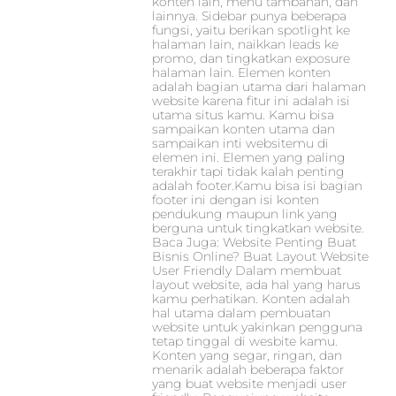
konten lain, menu tambahan, dan
lainnya. Sidebar punya beberapa
fungsi, yaitu berikan spotlight ke
halaman lain, naikkan leads ke
promo, dan tingkatkan exposure
halaman lain. Elemen konten
adalah bagian utama dari halaman
website karena fitur ini adalah isi
utama situs kamu. Kamu bisa
sampaikan konten utama dan
sampaikan inti websitemu di
elemen ini. Elemen yang paling
terakhir tapi tidak kalah penting
adalah footer.Kamu bisa isi bagian
footer ini dengan isi konten
pendukung maupun link yang
berguna untuk tingkatkan website.
Baca Juga: Website Penting Buat
Bisnis Online? Buat Layout Website
User Friendly Dalam membuat
layout website, ada hal yang harus
kamu perhatikan. Konten adalah
hal utama dalam pembuatan
website untuk yakinkan pengguna
tetap tinggal di wesbite kamu.
Konten yang segar, ringan, dan
menarik adalah beberapa faktor
yang buat website menjadi user