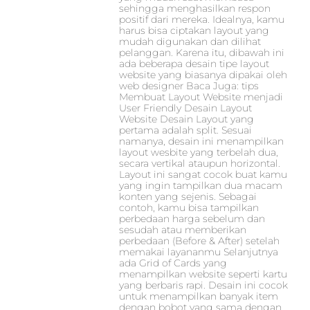
sehingga menghasilkan respon
positif dari mereka. Idealnya, kamu
harus bisa ciptakan layout yang
mudah digunakan dan dilihat
pelanggan. Karena itu, dibawah ini
ada beberapa desain tipe layout
website yang biasanya dipakai oleh
web designer Baca Juga: tips
Membuat Layout Website menjadi
User Friendly Desain Layout
Website Desain Layout yang
pertama adalah split. Sesuai
namanya, desain ini menampilkan
layout wesbite yang terbelah dua,
secara vertikal ataupun horizontal.
Layout ini sangat cocok buat kamu
yang ingin tampilkan dua macam
konten yang sejenis. Sebagai
contoh, kamu bisa tampilkan
perbedaan harga sebelum dan
sesudah atau memberikan
perbedaan (Before & After) setelah
memakai layananmu Selanjutnya
ada Grid of Cards yang
menampilkan website seperti kartu
yang berbaris rapi. Desain ini cocok
untuk menampilkan banyak item
dengan bobot yang sama dengan