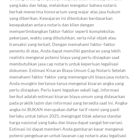
yang kaku dan tetap, melainkan mengatur bahwa notaris
berhak menerima honorarium yang wajar atas jasa hukum
yang diberikan. Kewajaran ini ditentukan berdasarkan
kesepakatan antara notaris dan klien dengan
mempertimbangkan faktor-faktor seperti kompleksitas
pekerjaan, waktu yang dibutuhkan, serta nilai objek atau
transaksi yang terkait. Dengan memahami faktor-faktor
penentu di atas, Anda dapat memiliki gambaran yang lebih
realistis mengenai potensi biaya yang perlu disiapkan saat
membutuhkan jasa cap notaris untuk keperluan legalisasi
dokumen. Estimasi Kisaran Biaya Umum Cap Notaris Setelah
memahami faktor-faktor yang memengaruhi biaya jasa notaris,
Anda mungkin bertanya-tanya mengenai kisaran angka yang
perlu disiapkan. Perlu kami tegaskan sekali lagi, informasi
berikut adalah estimasi kisaran biaya umum yang didasarkan
pada praktik lazim dan informasi yang tersedia saat ini. Angka-
angka ini BUKAN merupakan daftar tarif resmi yang pasti
berlaku untuk tahun 2025, mengingat tidak adanya standar
harga nasional yang baku dan biaya dapat sangat bervariasi.
Estimasi ini dapat memberi Anda gambaran kasar mengenai
potensi pengeluaran untuk layanan cap notaris atau legalisasi