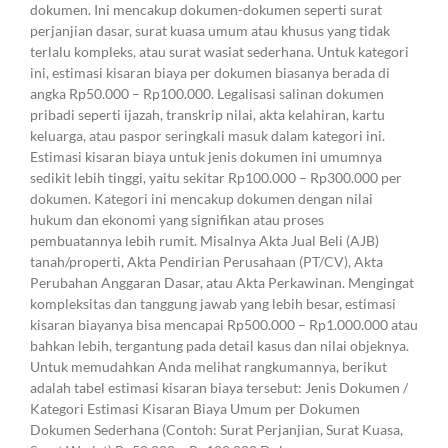
dokumen. Ini mencakup dokumen-dokumen seperti surat
perjanjian dasar, surat kuasa umum atau khusus yang tidak
terlalu kompleks, atau surat wasiat sederhana. Untuk kategori
ini, estimasi kisaran biaya per dokumen biasanya berada di
angka Rp50.000 – Rp100.000. Legalisasi salinan dokumen
pribadi seperti ijazah, transkrip nilai, akta kelahiran, kartu
keluarga, atau paspor seringkali masuk dalam kategori ini.
Estimasi kisaran biaya untuk jenis dokumen ini umumnya
sedikit lebih tinggi, yaitu sekitar Rp100.000 – Rp300.000 per
dokumen. Kategori ini mencakup dokumen dengan nilai
hukum dan ekonomi yang signifikan atau proses
pembuatannya lebih rumit. Misalnya Akta Jual Beli (AJB)
tanah/properti, Akta Pendirian Perusahaan (PT/CV), Akta
Perubahan Anggaran Dasar, atau Akta Perkawinan. Mengingat
kompleksitas dan tanggung jawab yang lebih besar, estimasi
kisaran biayanya bisa mencapai Rp500.000 – Rp1.000.000 atau
bahkan lebih, tergantung pada detail kasus dan nilai objeknya.
Untuk memudahkan Anda melihat rangkumannya, berikut
adalah tabel estimasi kisaran biaya tersebut: Jenis Dokumen /
Kategori Estimasi Kisaran Biaya Umum per Dokumen
Dokumen Sederhana (Contoh: Surat Perjanjian, Surat Kuasa,