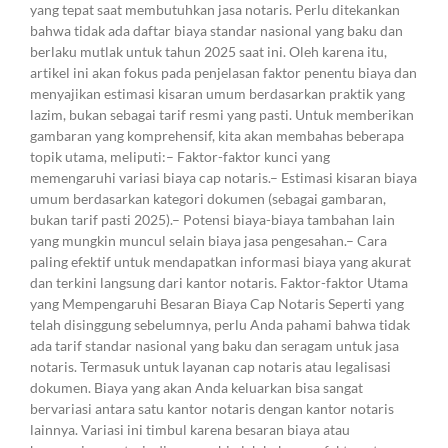
yang tepat saat membutuhkan jasa notaris. Perlu ditekankan
bahwa tidak ada daftar biaya standar nasional yang baku dan
berlaku mutlak untuk tahun 2025 saat ini. Oleh karena itu,
artikel ini akan fokus pada penjelasan faktor penentu biaya dan
menyajikan estimasi kisaran umum berdasarkan praktik yang
lazim, bukan sebagai tarif resmi yang pasti. Untuk memberikan
gambaran yang komprehensif, kita akan membahas beberapa
topik utama, meliputi:– Faktor-faktor kunci yang
memengaruhi variasi biaya cap notaris.– Estimasi kisaran biaya
umum berdasarkan kategori dokumen (sebagai gambaran,
bukan tarif pasti 2025).– Potensi biaya-biaya tambahan lain
yang mungkin muncul selain biaya jasa pengesahan.– Cara
paling efektif untuk mendapatkan informasi biaya yang akurat
dan terkini langsung dari kantor notaris. Faktor-faktor Utama
yang Mempengaruhi Besaran Biaya Cap Notaris Seperti yang
telah disinggung sebelumnya, perlu Anda pahami bahwa tidak
ada tarif standar nasional yang baku dan seragam untuk jasa
notaris. Termasuk untuk layanan cap notaris atau legalisasi
dokumen. Biaya yang akan Anda keluarkan bisa sangat
bervariasi antara satu kantor notaris dengan kantor notaris
lainnya. Variasi ini timbul karena besaran biaya atau