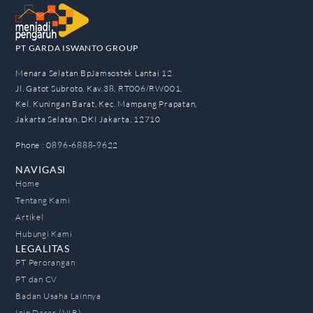
PT GARDA ISWANTO GROUP
Menara Selatan BpJamsostek Lantai 12
Jl. Gatot Subroto, Kav.38, RT006/RW001,
Kel. Kuningan Barat, Kec. Mampang Prapatan,
Jakarta Selatan, DKI Jakarta, 12710
Phone : 0896-6888-9622
NAVIGASI
Home
Tentang Kami
Artikel
Hubungi Kami
LEGALITAS
PT Perorangan
PT dan CV
Badan Usaha Lainnya
Izin Dasar (NIB)