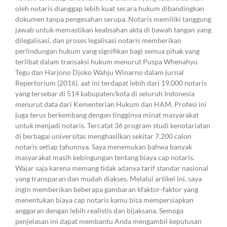
oleh notaris dianggap lebih kuat secara hukum dibandingkan
dokumen tanpa pengesahan serupa. Notaris memiliki tanggung
jawab untuk memastikan keabsahan akta di bawah tangan yang
dilegalisasi, dan proses legalisasi notaris memberikan
perlindungan hukum yang signifikan bagi semua pihak yang
terlibat dalam transaksi hukum menurut Puspa Whenahyu
Tegu dan Harjono Djoko Wahju Winarno dalam jurnal
Repertorium (2016). aat ini terdapat lebih dari 19.000 notaris
yang tersebar di 514 kabupaten/kota di seluruh Indonesia
menurut data dari Kementerian Hukum dan HAM. Profesi ini
juga terus berkembang dengan tingginya minat masyarakat
untuk menjadi notaris. Tercatat 36 program studi kenotariatan
di berbagai universitas menghasilkan sekitar 7.200 calon
notaris setiap tahunnya. Saya menemukan bahwa banyak
masyarakat masih kebingungan tentang biaya cap notaris.
Wajar saja karena memang tidak adanya tarif standar nasional
yang transparan dan mudah diakses. Melalui artikel ini, saya
ingin memberikan beberapa gambaran kfaktor-faktor yang
menentukan biaya cap notaris kamu bisa mempersiapkan
anggaran dengan lebih realistis dan bijaksana. Semoga
penjelasan ini dapat membantu Anda mengambil keputusan