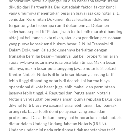
honorarium notaris dipengaruhi oleh beberapa faktor utama
dikutip dari PartnerKita. Berikut adalah faktor-faktor kunci
yang umumnya menentukan besaran biaya jasa cap notaris: 1.
Jenis dan Kerumitan Dokumen Biaya legalisasi dokumen
tergantung dari seberapa rumit dokumennya. Dokumen
sederhana seperti KTP atau ijazah tentu lebih murah dibanding
akta jual beli tanah, akta nikah, atau akta pendirian perusahaan
yang punya konsekuensi hukum besar. 2. Nilai Transaksi di
Dalam Dokumen Kalau dokumennya berkaitan dengan
transaksi bernilai besar—misalnya jual beli properti miliaran
rupiah—biaya notarisnya juga bisa lebih tinggi. Makin besar
nilainya, makin besar pula tanggung jawab notaris. 3. Lokasi
Kantor Notaris Notaris di kota besar biasanya pasang tarif
lebih tinggi dibanding notaris di daerah. Ini karena biaya
operasional di kota besar juga lebih mahal, dan permintaan
jasanya lebih tinggi. 4. Reputasi dan Pengalaman Notaris
Notaris yang sudah berpengalaman, punya reputasi bagus, dan
dikenal teliti biasanya pasang harga lebih tinggi. Tapi banyak
orang rela bayar lebih demi pelayanan yang aman dan
profesional. Dasar hukum mengenai honorarium sudah notaris
diatur dalam Undang-Undang Jabatan Notaris (UUJN).
Undang-undang ini pada prinsipnya tidak menetapkan tarif