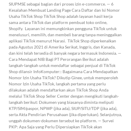
SIUPMSE sebagai bagian dari proses izin e-commerce. — 6
Kesalahan Membuat Landing Page Cara Daftar dan Isi Nomor
Usaha TikTok Shop TikTok Shop adalah layanan hasil kerja
sama antara TikTok dan platform pembuat toko online,
Shopify. Layanan ini memungkinkan pengguna TikTok untuk
menelusuri, memilih, dan membeli barang tanpa meninggalkan
aplikasi TikTok menurut Narasi. TikTok Shop diperkenalkan
pada Agustus 2021 di Amerika Serikat, Inggris, dan Kanada,
dan kini telah tersedia di banyak negara termasuk Indonesia. —
Cara Mendapat NIB Bagi PT Perorangan Berikut adalah
langkah-langkah untuk mendaftar sebagai penjual di TikTok
Shop dilansir InfoKomputer:: Bagaimana Cara Mendapatkan
Nomor Izin Usaha TikTok? Dikutip Ginee, untuk memperoleh
Nomor Izin Usaha TikTok, langkah pertama yang perlu
dilakukan adalah mendaftarkan akun TikTok Shop Anda
melalui TikTok Shop Seller Center dengan mengikuti langkah-
langkah berikut: Dokumen yang biasanya diminta meliputi
KTP/SIM/paspor, NPWP (jika ada), SIUP/SITU/TDP (jika ada),
serta Akta Pendirian Perusahaan (jika diperlukan). Selanjutnya,
unggah dokumen-dokumen tersebut ke platform. — Survei
PKP: Apa Saja yang Perlu Dipersiapkan TikTok akan