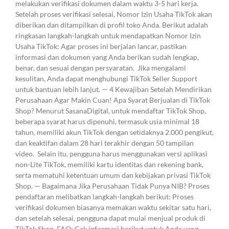
melakukan verifikasi dokumen dalam waktu 3-5 hari kerja.
Setelah proses verifikasi selesai, Nomor Izin Usaha TikTok akan
diberikan dan ditampilkan di profil toko Anda. Berikut adalah
ringkasan langkah-langkah untuk mendapatkan Nomor Izin
Usaha TikTok: Agar proses ini berjalan lancar, pastikan
informasi dan dokumen yang Anda berikan sudah lengkap,
benar, dan sesuai dengan persyaratan. Jika mengalami
kesulitan, Anda dapat menghubungi TikTok Seller Support
untuk bantuan lebih lanjut. — 4 Kewajiban Setelah Mendirikan
Perusahaan Agar Makin Cuan! Apa Syarat Berjualan di TikTok
Shop? Menurut SasanaDigital, untuk mendaftar TikTok Shop,
beberapa syarat harus dipenuhi, termasuk usia minimal 18
tahun, memiliki akun TikTok dengan setidaknya 2.000 pengikut,
dan keaktifan dalam 28 hari terakhir dengan 50 tampilan
video. Selain itu, pengguna harus menggunakan versi aplikasi
non-Lite TikTok, memiliki kartu identitas dan rekening bank,
serta mematuhi ketentuan umum dan kebijakan privasi TikTok
Shop. — Bagaimana Jika Perusahaan Tidak Punya NIB? Proses
pendaftaran melibatkan langkah-langkah berikut: Proses
verifikasi dokumen biasanya memakan waktu sekitar satu hari,
dan setelah selesai, pengguna dapat mulai menjual produk di
TikTok Shop. FAQ: Cek informasi berikut untuk Anda yang