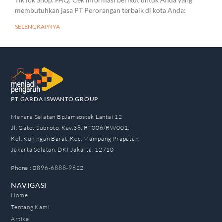
membutuhkan jasa PT Perorangan terbaik di kota Anda:
SELENGKAPNYA
PT GARDA ISWANTO GROUP
Menara Selatan BpJamsostek Lantai 12
Jl. Gatot Subroto, Kav.38, RT006/RW001,
Kel. Kuningan Barat, Kec. Mampang Prapatan,
Jakarta Selatan, DKI Jakarta, 12710
Phone : 0896-6888-9622
NAVIGASI
Home
Tentang Kami
Artikel