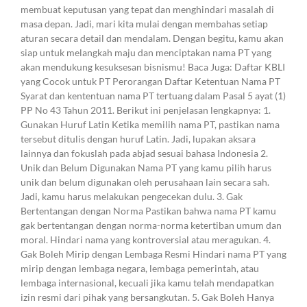
membuat keputusan yang tepat dan menghindari masalah di
masa depan. Jadi, mari kita mulai dengan membahas setiap
aturan secara detail dan mendalam. Dengan begitu, kamu akan
siap untuk melangkah maju dan menciptakan nama PT yang
akan mendukung kesuksesan bisnismu! Baca Juga: Daftar KBLI
yang Cocok untuk PT Perorangan Daftar Ketentuan Nama PT
Syarat dan kententuan nama PT tertuang dalam Pasal 5 ayat (1)
PP No 43 Tahun 2011. Berikut ini penjelasan lengkapnya: 1.
Gunakan Huruf Latin Ketika memilih nama PT, pastikan nama
tersebut ditulis dengan huruf Latin. Jadi, lupakan aksara
lainnya dan fokuslah pada abjad sesuai bahasa Indonesia 2.
Unik dan Belum Digunakan Nama PT yang kamu pilih harus
unik dan belum digunakan oleh perusahaan lain secara sah.
Jadi, kamu harus melakukan pengecekan dulu. 3. Gak
Bertentangan dengan Norma Pastikan bahwa nama PT kamu
gak bertentangan dengan norma-norma ketertiban umum dan
moral. Hindari nama yang kontroversial atau meragukan. 4.
Gak Boleh Mirip dengan Lembaga Resmi Hindari nama PT yang
mirip dengan lembaga negara, lembaga pemerintah, atau
lembaga internasional, kecuali jika kamu telah mendapatkan
izin resmi dari pihak yang bersangkutan. 5. Gak Boleh Hanya